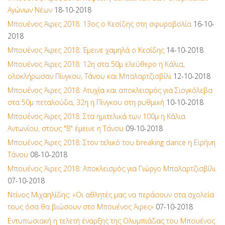
Αγώνων Νέων
18-10-2018
Μπουένος Άιρες 2018: 13ος ο Κεσίδης στη σφυροβολία
16-10-
2018
Μπουένος Άιρες 2018: Έμεινε χαμηλά ο Κεσίδης
14-10-2018
Μπουένος Άιρες 2018: 12η στα 50μ ελεύθερο η Κάλια,
ολοκλήρωσαν Πίνγκου, Τάνου και Μπαλαρτζισβίλι
12-10-2018
Μπουένος Άιρες 2018: Ατυχία και αποκλεισμός για Σιογκόλεβα
στα 50μ πεταλούδα, 32η η Πίνγκου στη ρυθμική
10-10-2018
Μπουένος Άιρες 2018: Στα ημιτελικά των 100μ η Κάλια
Αντωνίου, στους "8" έμεινε η Τάνου
09-10-2018
Μπουένος Άιρες 2018: Στον τελικό του breaking dance η Ειρήνη
Τάνου
08-10-2018
Μπουένος Άιρες 2018: Αποκλεισμός για Γιώργο Μπαλαρτζισβίλι
07-10-2018
Ντίνος Μιχαηλίδης: «Οι αθλητές μας να περάσουν στα σχολεία
τους όσα θα βιώσουν στο Μπουένος Άιρες»
07-10-2018
Εντυπωσιακή η τελετή έναρξης της Ολυμπιάδας του Μπουένος