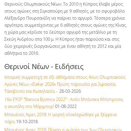
Θερινούς Ολυμπιακούς Νέων. Το 2010 η Κύπρος έλαβε μέρος
στους αγώνες στη Σιγκαπούρη με 9 αθλητές, με το σφυροβόλο
Αλέξανδρο Πουρσανίδη να παίρνει το αργυρό. Τέσσερα χρόνια
αργότερα, συμμετέχοντας με 6 αθλητές στους αγώνες της Κίνας,
η χώρα μας κέρδισε το δεύτερο αργυρό της μετάλλιο με τη
Σκεύη Ανδρέου στα 100 μ. Η Κύπρος ήταν παρούσα και στις
δύο χειμερινές διοργανώσεις με έναν αθλητή το 2012 και μία
αθλήτρια το 2016.
Θερινοί Νέων - Ειδήσεις
Ιστορική συμμετοχή σε έξι αθλήματα στους 4ους Ολυμπιακούς
Αγώνες Νέων «Dakar 2026» Πρώτη παρουσία για Ξιφασκία,
Τάεκβοντο και Κωπηλασία –
28-03-2026
16ο EYOF "Bansca Bystrica 2022" : Αντίο Μπάνσκα Μπίστριτσα,
η σκυτάλη στο Μάριμπορ!
01-08-2022
Μπουένος Άιρες 2018: Η γιορτή ολοκληρώθηκε με ξέφρενο
πάρτι
19-10-2018
Μπουένος Άιρες 2018: Πέφτει η αυλαία των 3ων Ολυμπιακών