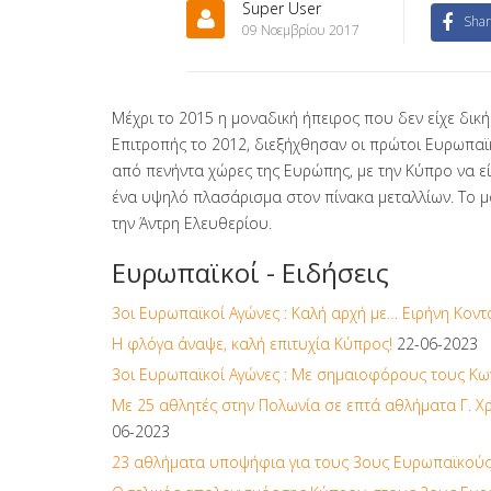
Super User
Shar
09 Νοεμβρίου 2017
Μέχρι το 2015 η μοναδική ήπειρος που δεν είχε δ
Επιτροπής το 2012, διεξήχθησαν οι πρώτοι Ευρωπαϊ
από πενήντα χώρες της Ευρώπης, με την Κύπρο να ε
ένα υψηλό πλασάρισμα στον πίνακα μεταλλίων. Το μο
την Άντρη Ελευθερίου.
Ευρωπαϊκοί - Ειδήσεις
3οι Ευρωπαϊκοί Αγώνες : Καλή αρχή με… Ειρήνη Κοντ
Η φλόγα άναψε, καλή επιτυχία Κύπρος!
22-06-2023
3οι Ευρωπαϊκοί Αγώνες : Με σημαιοφόρους τους Κω
Με 25 αθλητές στην Πολωνία σε επτά αθλήματα Γ. Χ
06-2023
23 αθλήματα υποψήφια για τους 3ους Ευρωπαϊκούς