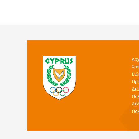
Αρχ
Χρή
Ειδ
Προ
Δια
Πολ
Δε
Πολ