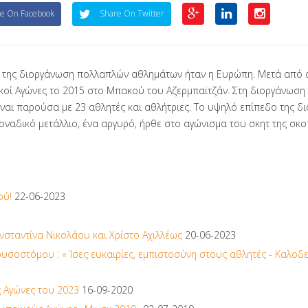
e On Facebook
Share On Twitter
ική της διοργάνωση πολλαπλών αθλημάτων ήταν η Ευρώπη. Μετά απ
κοί Αγώνες το 2015 στο Μπακού του Αζερμπαϊτζάν. Στη διοργάνωση
ίναι παρούσα με 23 αθλητές και αθλήτριες. Το υψηλό επίπεδο της δ
ναδικό μετάλλιο, ένα αργυρό, ήρθε στο αγώνισμα του σκητ της σκοπ
ού!
22-06-2023
νσταντίνα Νικολάου και Χρίστο Αχιλλέως
20-06-2023
ρυσοστόμου : « Ίσες ευκαιρίες, εμπιστοσύνη στους αθλητές - Καλοδ
 Αγώνες του 2023
16-09-2020