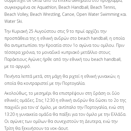
συμμετέχει σε οκτώ από τα έντεκα αθλήματα στο πρόγραμμα,
συγκεκριμένα σε Aquathlon, Beach Handball, Beach Tennis,
Beach Volley, Beach Wrestling, Canoe, Open Water Swimming και
Water Ski.
Την Κυριακή 25 Αυγούστου στις 9 το πρωί αρχίζει την
προσπάθεια της η εθνική ανδρών στο beach handball, η οποία
θα αντιμετωπίσει την Κροατία στον 1ο αγώνα του ομίλου. Πριν
τέσσερα χρόνια, το μοναδικό κυπριακό μετάλλιο στους
Παράκτιους Αγώνες ήρθε από την εθνική του beach handball,
με το αργυρό.
Πενήντα λεπτά μετά, στη μάχη θα ριχτεί η εθνική γυναικών, η
οποία θα κοντραριστεί με την Πορτογαλία.
Ακολούθως, το μεσημέρι θα επιστρέψουν στη δράση οι δύο
εθνικές ομάδες. Στις 12:30 η εθνική ανδρών θα δώσει το 2ο της
παιχνίδι για τον α' όμιλο, με αντίπαλο την Πορτογαλία, ενώ στη
13:20 η γυναικεία ομάδα θα παίξει για τον όμιλο με την Ελλάδα.
Οι αγώνες των ομίλων θα συνεχιστούν τη Δευτερα, ενώ την
Τρίτη θα ξεκινήσουν τα νοκ-άουτ.