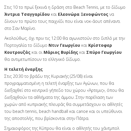
Στις 10 το πρωί ξεκινά η δράση στο Beach Tennis, με το δίδυμο
Άντρια Τσαγγαρίδου
και
Ελεονώρα Ξενοφώντος
να
δίνουν το πρώτο τους παιχνίδι που είναι νοκ-άουτ απέναντι
στο Σαν Μαρίνο.
Ακολούθως, όχι πριν τις 12:00 θα αγωνιστούν στο διπλό με την
Πορτογαλία το δίδυμο
Ντιν Γεωργίου
και
Κρίστοφερ
Κουτρουζάς
και οι
Μάριος Βυρίδης
και
Σπύρο Γεωργίου
θα αντιμετωπίσουν το ελληνικό δίδυμο.
Η τελετή έναρξης
Στις 20:30 το βράδυ της Κυριακής (25/08) είναι
προγραμματισμένη η τελετή έναρξης των Αγώνων, που θα
διεξαχθεί στο κεντρικό γήπεδο του χώρου «Άρτεμις», όπου θα
διεξαχθούν τα αθλήματα της άμμου. Στην παρέλαση των
χωρών από κυπριακής πλευράς θα συμμετάσχουν οι αθλητές
του beach tennis, beach handball και canoe και οι υπεύθυνοι
της αποστολής, που βρίσκονται στην Πάτρα.
Σημαιοφόρος της Κύπρου θα είναι ο αθλητής του χάντμπολ