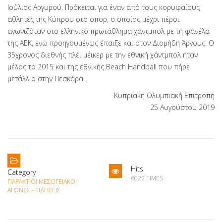
Ιούλιος Αργυρού. Πρόκειται για έναν από τους κορυφαίους
αθλητές της Κύπρου στο σπορ, ο οποίος μέχρι πέρσι
αγωνιζόταν στο ελληνικό πρωτάθλημα χάντμπολ με τη φανέλα
της ΑΕΚ, ενώ προηγουμένως έπαιξε και στον Διομήδη Άργους. Ο
35χρονος διεθνής πλέι μέικερ με την εθνική χάντμπολ ήταν
μέλος το 2015 και της εθνικής Beach Handball που πήρε
μετάλλιο στην Πεσκάρα.
Κυπριακή Ολυμπιακή Επιτροπή
25 Αυγούστου 2019
Hits
Category
6022 TIMES
ΠΑΡΆΚΤΙΟΙ ΜΕΣΟΓΕΙΑΚΟΊ
ΑΓΏΝΕΣ - ΕΙΔΉΣΕΙΣ