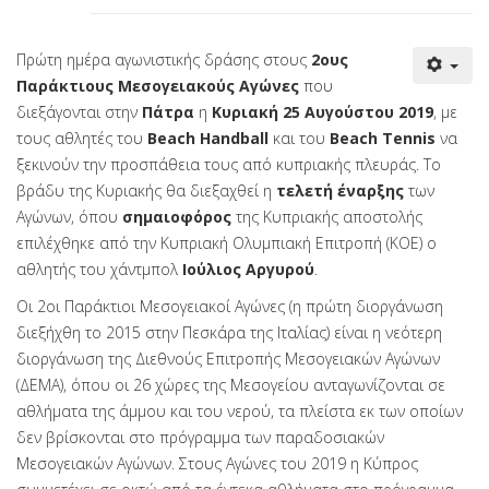
Πρώτη ημέρα αγωνιστικής δράσης στους
2ους
Παράκτιους Μεσογειακούς Αγώνες
που
διεξάγονται στην
Πάτρα
η
Κυριακή 25 Αυγούστου 2019
, με
τους αθλητές του
Beach Handball
και του
Beach Tennis
να
ξεκινούν την προσπάθεια τους από κυπριακής πλευράς. Το
βράδυ της Κυριακής θα διεξαχθεί η
τελετή
έναρξης
των
Αγώνων, όπου
σημαιοφόρος
της Κυπριακής αποστολής
επιλέχθηκε από την Κυπριακή Ολυμπιακή Επιτροπή (ΚΟΕ) ο
αθλητής του χάντμπολ
Ιούλιος
Αργυρού
.
Οι 2οι Παράκτιοι Μεσογειακοί Αγώνες (η πρώτη διοργάνωση
διεξήχθη το 2015 στην Πεσκάρα της Ιταλίας) είναι η νεότερη
διοργάνωση της Διεθνούς Επιτροπής Μεσογειακών Αγώνων
(ΔΕΜΑ), όπου οι 26 χώρες της Μεσογείου ανταγωνίζονται σε
αθλήματα της άμμου και του νερού, τα πλείστα εκ των οποίων
δεν βρίσκονται στο πρόγραμμα των παραδοσιακών
Μεσογειακών Αγώνων. Στους Αγώνες του 2019 η Κύπρος