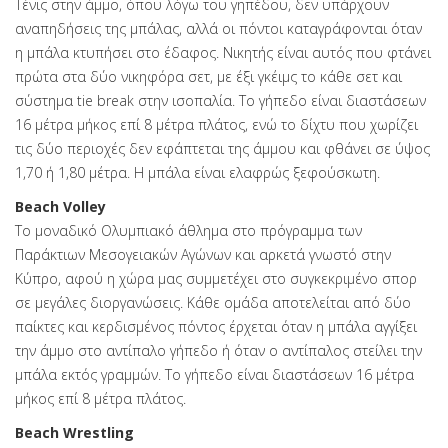
Τένις στην άμμο, όπου λόγω του γηπέδου, δεν υπάρχουν
αναπηδήσεις της μπάλας, αλλά οι πόντοι καταγράφονται όταν
η μπάλα κτυπήσει στο έδαφος. Νικητής είναι αυτός που φτάνει
πρώτα στα δύο νικηφόρα σετ, με έξι γκέιμς το κάθε σετ και
σύστημα tie break στην ισοπαλία. Το γήπεδο είναι διαστάσεων
16 μέτρα μήκος επί 8 μέτρα πλάτος, ενώ το δίχτυ που χωρίζει
τις δύο περιοχές δεν εφάπτεται της άμμου και φθάνει σε ύψος
1,70 ή 1,80 μέτρα. Η μπάλα είναι ελαφρώς ξεφούσκωτη.
Beach Volley
Το μοναδικό Ολυμπιακό άθλημα στο πρόγραμμα των
Παράκτιων Μεσογειακών Αγώνων και αρκετά γνωστό στην
Κύπρο, αφού η χώρα μας συμμετέχει στο συγκεκριμένο σπορ
σε μεγάλες διοργανώσεις. Κάθε ομάδα αποτελείται από δύο
παίκτες και κερδισμένος πόντος έρχεται όταν η μπάλα αγγίξει
την άμμο στο αντίπαλο γήπεδο ή όταν ο αντίπαλος στείλει την
μπάλα εκτός γραμμών. Το γήπεδο είναι διαστάσεων 16 μέτρα
μήκος επί 8 μέτρα πλάτος.
Beach Wrestling