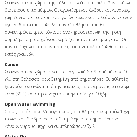
Ο αγωνιστικός χώρος της πάλης στην άμμο περιλαμβάνει κύκλο
διαμέτρου επτά μέτρων. Οι αγωνιζόμενοι, άνδρες και γυναίκες,
χωρίζονται σε τέσσερις κατηγορίες κιλών και παλεύουν σε έναν
αγώνα διάρκειας τριών λεπτών. Ο αθλητής που θα
συγκεντρώσει τρεις πόντους ανακηρύσσεται νικητής ή στη
συμπλήρωση του χρόνου, κερδίζει αυτός που προηγείται. Οι
πόντοι έρχονται από ανατροπές του αντιπάλου ή ώθηση του
εκτός γραμμών.
Canoe
Ο αγωνιστικός χώρος είναι μια τριγωνική διαδρομή μήκους 10
χλμ στη θάλασσα, οριοθετημένη από σημαντήρες. Οι αθλητές
ξεκινούν τον αγώνα από την παραλία, μεταφέροντας τα σκάφη
κανό (SS-1) και στη συνέχεια κωπηλατούν για 10χλμ.
Open Water Swimming
Στους Παράκτιους Μεσογειακούς, οι αθλητές κολυμπούν 1 χλμ
τριγωνικής διαδρομής οριοθετημένης από σημαντήρες και
κάνουν γύρους μέχρι να συμπληρώσουν 5χιλ.
Water Ski