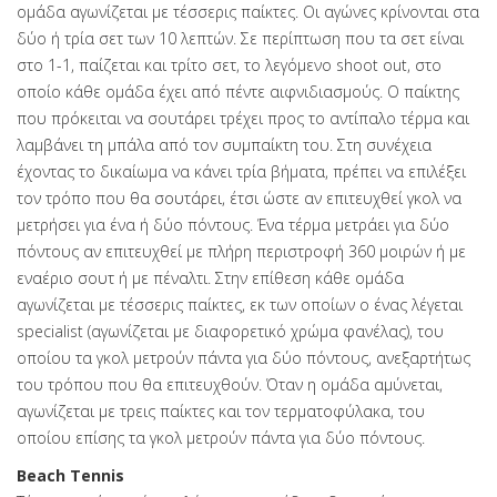
ομάδα αγωνίζεται με τέσσερις παίκτες. Οι αγώνες κρίνονται στα
δύο ή τρία σετ των 10 λεπτών. Σε περίπτωση που τα σετ είναι
στο 1-1, παίζεται και τρίτο σετ, το λεγόμενο shoot out, στο
οποίο κάθε ομάδα έχει από πέντε αιφνιδιασμούς. Ο παίκτης
που πρόκειται να σουτάρει τρέχει προς το αντίπαλο τέρμα και
λαμβάνει τη μπάλα από τον συμπαίκτη του. Στη συνέχεια
έχοντας το δικαίωμα να κάνει τρία βήματα, πρέπει να επιλέξει
τον τρόπο που θα σουτάρει, έτσι ώστε αν επιτευχθεί γκολ να
μετρήσει για ένα ή δύο πόντους. Ένα τέρμα μετράει για δύο
πόντους αν επιτευχθεί με πλήρη περιστροφή 360 μοιρών ή με
εναέριο σουτ ή με πέναλτι. Στην επίθεση κάθε ομάδα
αγωνίζεται με τέσσερις παίκτες, εκ των οποίων ο ένας λέγεται
specialist (αγωνίζεται με διαφορετικό χρώμα φανέλας), του
οποίου τα γκολ μετρούν πάντα για δύο πόντους, ανεξαρτήτως
του τρόπου που θα επιτευχθούν. Όταν η ομάδα αμύνεται,
αγωνίζεται με τρεις παίκτες και τον τερματοφύλακα, του
οποίου επίσης τα γκολ μετρούν πάντα για δύο πόντους.
Beach Tennis