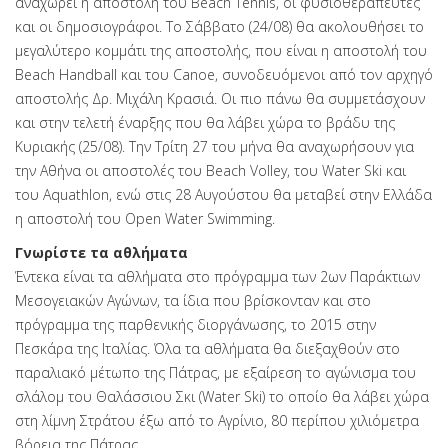
αναχωρεί η αποστολή του Beach Tennis, οι φυσιοθεραπευτές
και οι δημοσιογράφοι. Το Σάββατο (24/08) θα ακολουθήσει το
μεγαλύτερο κομμάτι της αποστολής, που είναι η αποστολή του
Beach Handball και του Canoe, συνοδευόμενοι από τον αρχηγό
αποστολής Δρ. Μιχάλη Κρασιά. Οι πιο πάνω θα συμμετάσχουν
και στην τελετή έναρξης που θα λάβει χώρα το βράδυ της
Κυριακής (25/08). Την Τρίτη 27 του μήνα θα αναχωρήσουν για
την Αθήνα οι αποστολές του Beach Volley, του Water Ski και
του Aquathlon, ενώ στις 28 Αυγούστου θα μεταβεί στην Ελλάδα
η αποστολή του Open Water Swimming.
Γνωρίστε τα αθλήματα
Έντεκα είναι τα αθλήματα στο πρόγραμμα των 2ων Παράκτιων
Μεσογειακών Αγώνων, τα ίδια που βρίσκονταν και στο
πρόγραμμα της παρθενικής διοργάνωσης, το 2015 στην
Πεσκάρα της Ιταλίας. Όλα τα αθλήματα θα διεξαχθούν στο
παραλιακό μέτωπο της Πάτρας, με εξαίρεση το αγώνισμα του
σλάλομ του Θαλάσσιου Σκι (Water Ski) το οποίο θα λάβει χώρα
στη λίμνη Στράτου έξω από το Αγρίνιο, 80 περίπου χιλιόμετρα
βόρεια της Πάτρας.