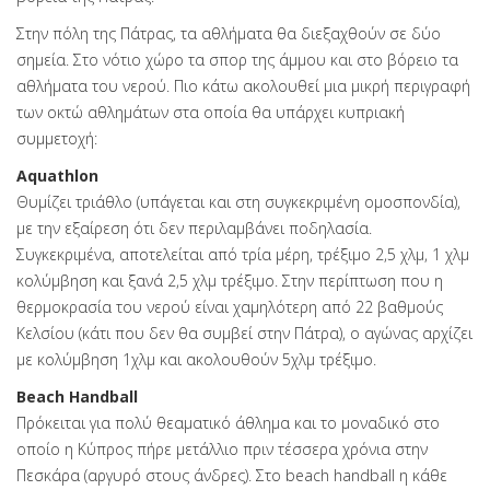
Στην πόλη της Πάτρας, τα αθλήματα θα διεξαχθούν σε δύο
σημεία. Στο νότιο χώρο τα σπορ της άμμου και στο βόρειο τα
αθλήματα του νερού. Πιο κάτω ακολουθεί μια μικρή περιγραφή
των οκτώ αθλημάτων στα οποία θα υπάρχει κυπριακή
συμμετοχή:
Aquathlon
Θυμίζει τριάθλο (υπάγεται και στη συγκεκριμένη ομοσπονδία),
με την εξαίρεση ότι δεν περιλαμβάνει ποδηλασία.
Συγκεκριμένα, αποτελείται από τρία μέρη, τρέξιμο 2,5 χλμ, 1 χλμ
κολύμβηση και ξανά 2,5 χλμ τρέξιμο. Στην περίπτωση που η
θερμοκρασία του νερού είναι χαμηλότερη από 22 βαθμούς
Κελσίου (κάτι που δεν θα συμβεί στην Πάτρα), ο αγώνας αρχίζει
με κολύμβηση 1χλμ και ακολουθούν 5χλμ τρέξιμο.
Beach Handball
Πρόκειται για πολύ θεαματικό άθλημα και το μοναδικό στο
οποίο η Κύπρος πήρε μετάλλιο πριν τέσσερα χρόνια στην
Πεσκάρα (αργυρό στους άνδρες). Στο beach handball η κάθε