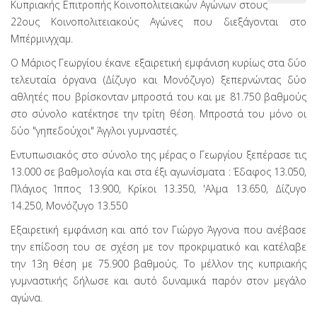
Κυπριακής Επιτροπής Κοινοπολιτειακών Αγώνων στους
22ους Κοινοπολιτειακούς Αγώνες που διεξάγονται στο
Μπέρμινγχαμ.
Ο Μάριος Γεωργίου έκανε εξαιρετική εμφάνιση κυρίως στα δύο
τελευταία όργανα (Δίζυγο και Μονόζυγο) ξεπερνώντας δύο
αθλητές που βρίσκονταν μπροστά του και με 81.750 βαθμούς
στο σύνολο κατέκτησε την τρίτη θέση. Μπροστά του μόνο οι
δύο "γηπεδούχοι" Άγγλοι γυμναστές.
Εντυπωσιακός στο σύνολο της μέρας ο Γεωργίου ξεπέρασε τις
13.000 σε βαθμολογία και στα έξι αγωνίσματα : Έδαφος 13.050,
Πλάγιος Ίππος 13.900, Κρίκοι 13.350, 'Αλμα 13.650, Δίζυγο
14.250, Μονόζυγο 13.550
Εξαιρετική εμφάνιση και από τον Γιώργο Άγγονα που ανέβασε
την επίδοση του σε σχέση με τον προκριματικό και κατέλαβε
την 13η θέση με 75.900 βαθμούς. Το μέλλον της κυπριακής
γυμναστικής δήλωσε και αυτό δυναμικά παρόν στον μεγάλο
αγώνα.