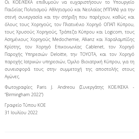
Οι ΚΟΕ/ΚΕΚΑ επιθυμούν να ευχαριστήσουν το Υπουργείο
Παιδείας Πολιτισμού Αθλητισμού και Νεολαίας (ΥΠΠΑΝ) για την
στενή συνεργασία και την στήριξη που παρέχουν, καθώς και
όλους τους Χορηγούς, τον Πλατινένιο Χορηγό ΟΠΑΠ Κύπρου,
τους Χρυσούς Χορηγούς, Τράπεζα Κύπρου και Logicom, τους
Ασημένιους Χορηγούς Medochemie, Allianz και Χαραλαμπίδης
Κρίστης, τον Χορηγό Επικοινωνίας Cablenet, τον Χορηγό
Παροχής Υπηρεσιών Deloitte, την TOYOTA, και τον Χορηγό
παροχής Ιατρικών υπηρεσιών, Όμιλο Βιοιατρική Κύπρου, για τη
συνεισφορά τους στην συμμετοχή της αποστολής στους
Αγώνες.
Φωτογραφίες Paris J. Andreou (Συνεργάτης KOE/ΚΕΚΑ -
“Birmingham 2022”)
Γραφείο Τύπου ΚΟΕ
31 Ιουλίου 2022