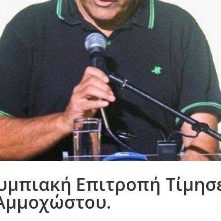
υμπιακή Επιτροπή Τίμησε
Αμμοχώστου.