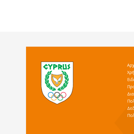
Αρχ
Χρή
Ειδ
Προ
Δια
Πολ
Δε
Πολ