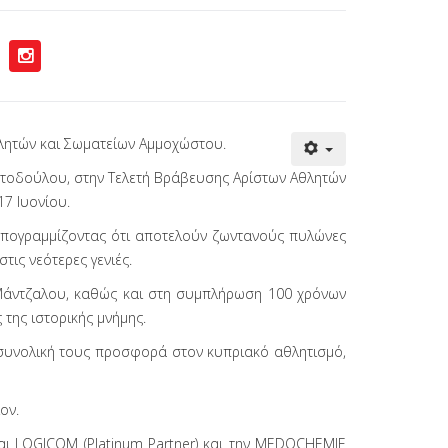
λητών και Σωματείων Αμμοχώστου.
στοδούλου, στην Τελετή Βράβευσης Αρίστων Αθλητών
7 Ιυονίου.
 υπογραμμίζοντας ότι αποτελούν ζωντανούς πυλώνες
τις νεότερες γενιές.
 Μάντζαλου, καθώς και στη συμπλήρωση 100 χρόνων
της ιστορικής μνήμης.
η συνολική τους προσφορά στον κυπριακό αθλητισμό,
ον.
αι LOGICOM (Platinum Partner) και την MEDOCHEMIE