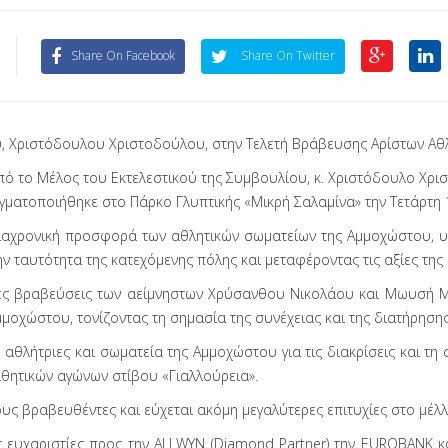
Share On Facebook
Share On Twitter
, Χριστόδουλου Χριστοδούλου, στην Τελετή Βράβευσης Αρίστων Αθ
 το Μέλος του Εκτελεστικού της Συμβουλίου, κ. Χριστόδουλο Χρι
ματοποιήθηκε στο Πάρκο Γλυπτικής «Μικρή Σαλαμίνα» την Τετάρτη 1
 διαχρονική προσφορά των αθλητικών σωματείων της Αμμοχώστου,
ν ταυτότητα της κατεχόμενης πόλης και μεταφέροντας τις αξίες της σ
τικές βραβεύσεις των αείμνηστων Χρύσανθου Νικολάου και Μωυσή
οχώστου, τονίζοντας τη σημασία της συνέχειας και της διατήρησης 
, αθλήτριες και σωματεία της Αμμοχώστου για τις διακρίσεις και τ
θητικών αγώνων στίβου «Γιαλλούρεια».
υς βραβευθέντες και εύχεται ακόμη μεγαλύτερες επιτυχίες στο μέλλ
ευχαριστίες προς την ALLWYN (Diamond Partner) την EUROBANK κ