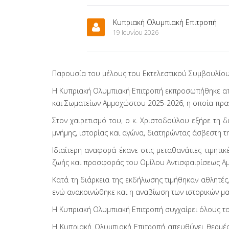
Κυπριακή Ολυμπιακή Επιτροπή
19 Ιουνίου 2026
Παρουσία του μέλους του Εκτελεστικού Συμβουλίου
Η Κυπριακή Ολυμπιακή Επιτροπή εκπροσωπήθηκε από
και Σωματείων Αμμοχώστου 2025-2026, η οποία πραγ
Στον χαιρετισμό του, ο κ. Χριστοδούλου εξήρε τη
μνήμης, ιστορίας και αγώνα, διατηρώντας άσβεστη τη
Ιδιαίτερη αναφορά έκανε στις μεταθανάτιες τιμη
ζωής και προσφοράς του Ομίλου Αντισφαιρίσεως Αμμ
Κατά τη διάρκεια της εκδήλωσης τιμήθηκαν αθλητές
ενώ ανακοινώθηκε και η αναβίωση των ιστορικών μα
Η Κυπριακή Ολυμπιακή Επιτροπή συγχαίρει όλους το
Η Κυπριακή Ολυμπιακή Επιτροπή απευθύνει θερμές 