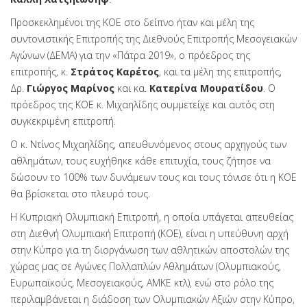
Προσκεκλημένοι της ΚΟΕ στο δείπνο ήταν και μέλη της
συντονιστικής Επιτροπής της Διεθνούς Επιτροπής Μεσογειακών
Αγώνων (ΔΕΜΑ) για την «Πάτρα 2019», ο πρόεδρος της
επιτροπής, κ.
Στράτος
Καρέτος
, και τα μέλη της επιτροπής,
Δρ.
Γιώργος
Μαρίνος
και κα.
Κατερίνα
Μουρατίδου
. Ο
πρόεδρος της ΚΟΕ κ. Μιχαηλίδης συμμετείχε και αυτός στη
συγκεκριμένη επιτροπή.
Ο κ. Ντίνος Μιχαηλίδης, απευθυνόμενος στους αρχηγούς των
αθλημάτων, τους ευχήθηκε κάθε επιτυχία, τους ζήτησε να
δώσουν το 100% των δυνάμεων τους και τους τόνισε ότι η ΚΟΕ
θα βρίσκεται στο πλευρό τους.
Η Κυπριακή Ολυμπιακή Επιτροπή, η οποία υπάγεται απευθείας
στη Διεθνή Ολυμπιακή Επιτροπή (ΚΟΕ), είναι η υπεύθυνη αρχή
στην Κύπρο για τη διοργάνωση των αθλητικών αποστολών της
χώρας μας σε Αγώνες Πολλαπλών Αθλημάτων (Ολυμπιακούς,
Ευρωπαϊκούς, Μεσογειακούς, ΑΜΚΕ κτλ), ενώ στο ρόλο της
περιλαμβάνεται η διάδοση των Ολυμπιακών Αξιών στην Κύπρο,