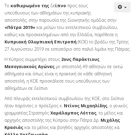
Το
καθιερωμένο της
δε
ίπνο
προς τους
υπεύθυνους των αθλημάτων της κυπριακής
αποστολής, στην παρουσία της διοικητικής ομάδας στην
«Πάτρα 2019»
και μελών του εκτελεστικού συμβουλίου,
καθώς και προσκεκλημένων από την Ελλάδα, παρέθεσε η
Κυπριακή Ολυμπιακή Επιτροπή
(ΚΟΕ) το βράδυ της Τρίτης
27 Αυγούστου 2019 σε εστιατόριο στο παλιό λιμάνι της Πάτρας.
Η Κύπρος συμμετέχει στους
2ους Παράκτιους
Μεσογειακούς Αγώνες
με αποστολή 49 αθλητών σε οκτώ
αθλήματα και όπως είναι η πρακτική σε κάθε αθλητική
αποστολή, η ΚΟΕ προσκάλεσε τους υπεύθυνους των
αθλημάτων σε δείπνο.
Από πλευράς εκτελεστικού συμβουλίου της ΚΟΕ, στο δείπνο
ήταν παρόντες ο πρόεδρος κ.
Ντίνος
Μιχαηλίδης
, ο γενικός
γραμματέας Στρατηγός
Χαράλαμπος
Λόττας
, το μέλος και
αρχηγός αποστολής της Κύπρου στην Πάτρα Δρ.
Μιχάλης
Κρασιάς
και το μέλος και βοηθός αρχηγός αποστολής κα.
Κάλλη
Χατζηιωσήφ
.