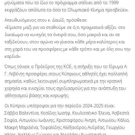
μηνύματα που το ίδιο το πρόγραμμα στέλνει από το 1999
εκφράζουν απόλυτα τα όσα το Ολυμπιακό Κίνημα πρεσβεύει».
Απευθυνόμενος στον κ. Δαυίδ, πρόσθεσε:
«Είμαστε μαζί για να σταθούμε σε ό,τι πραγματικά αξίζει: στο
δικαίωμα να κυνηγάς τα όνειρά σου, όσο μακριά και αν σε
ταξιδεύουν, στον αγώνα να γίνεσαι κάθε μέρα καλύτερος και
στη χαρά του να προσφέρεις με κάθε τρόπο και με όλη σου την
καρδιά».
Όπως τόνισε ο Πρόεδρος της ΚΟΕ, η στήριξη που το Ίδρυμα Α.
Γ. Λεβέντη προσφέρει στους Κύπριους αθλητές έχει πολλαπλή
σημασία, καθώς λειτουργεί συμπληρωματικά με την κρατική
χορηγία και ενισχύει τους σχεδιασμούς για την ανάπτυξη του
αθλητισμού βάσης και κορυφής.
Οι Κύπριοι υπότροφοι για την περίοδο 2024-2025 είναι:
Σάββα Βαλεντίνα, Κεσίδης Ιωσήφ, Κουλιτσένκο Έλενα, Ασβεστά
Σοφία, Αντωνίου Ιωάννης, Χριστοφόρου Άντρη, Αντωνίου Κάλια,
Μακρή Μαριλένα, Τοφαλίδης Αλέξανδρος-Ανδρέας, Γεωργίου
Ηλίας, Αχιλλέως Γιώργος και Νικολάου Κωνσταντίνα.