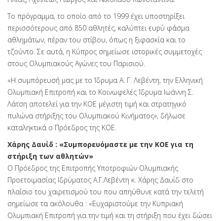
Το πρόγραμμα, το οποίο από το 1999 έχει υποστηρίξει
περισσότερους από 850 αθλητές, καλύπτει ευρύ φάσμα
αθλημάτων, πέραν του στίβου, όπως η ξιφασκία και το
τζούντο. Σε αυτά, η Κύπρος σημείωσε ιστορικές συμμετοχές
στους Ολυμπιακούς Αγώνες του Παρισιού.
«Η συμπόρευσή μας με το Ίδρυμα Α. Γ. Λεβέντη, την Ελληνική
Ολυμπιακή Επιτροπή και το Κοινωφελές Ίδρυμα Ιωάννη Σ.
Λάτση αποτελεί για την ΚΟΕ μέγιστη τιμή και στρατηγικό
πυλώνα στήριξης του Ολυμπιακού Κινήματος», δήλωσε
καταληκτικά ο Πρόεδρος της ΚΟΕ.
Χάρης Δαυίδ : «Συμπορευόμαστε με την ΚΟΕ για τη
στήριξη των αθλητών»
Ο Πρόεδρος της Επιτροπής Υποτροφιών Ολυμπιακής
Προετοιμασίας Ιδρύματος Α.Γ.Λεβέντη κ. Χάρης Δαυΐδ στο
πλαίσιο του χαιρετισμού του που απηύθυνε κατά την τελετή
σημείωσε τα ακόλουθα : «Ευχαριστούμε την Κυπριακή
Ολυμπιακή Επιτροπή για την τιμή και τη στήριξη που έχει δώσει