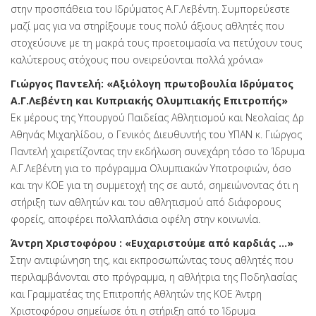
στην προσπάθεια του Ιδρύματος Α.Γ.Λεβέντη. Συμπορεύεστε
μαζί μας για να στηρίξουμε τους πολύ άξιους αθλητές που
στοχεύουνε με τη μακρά τους προετοιμασία να πετύχουν τους
καλύτερους στόχους που ονειρεύονται πολλά χρόνια»
Γιώργος Παντελή: «Αξιόλογη πρωτοβουλία Ιδρύματος
Α.Γ.Λεβέντη και Κυπριακής Ολυμπιακής Επιτροπής»
Εκ μέρους της Υπουργού Παιδείας Αθλητισμού και Νεολαίας Δρ
Αθηνάς Μιχαηλίδου, ο Γενικός Διευθυντής του ΥΠΑΝ κ. Γιώργος
Παντελή χαιρετίζοντας την εκδήλωση συνεχάρη τόσο το Ίδρυμα
Α.Γ.Λεβέντη για το πρόγραμμα Ολυμπιακών Υποτροφιών, όσο
και την ΚΟΕ για τη συμμετοχή της σε αυτό, σημειώνοντας ότι η
στήριξη των αθλητών και του αθλητισμού από διάφορους
φορείς, αποφέρει πολλαπλάσια οφέλη στην κοινωνία.
Άντρη Χριστοφόρου : «Ευχαριστούμε από καρδιάς ...»
Στην αντιφώνηση της, και εκπροσωπώντας τους αθλητές που
περιλαμβάνονται στο πρόγραμμα, η αθλήτρια της Ποδηλασίας
και Γραμματέας της Επιτροπής Αθλητών της ΚΟΕ Άντρη
Χριστοφόρου σημείωσε ότι η στήριξη από το Ίδρυμα