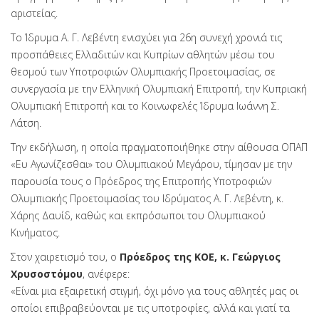
αριστείας.
Το Ίδρυμα Α. Γ. Λεβέντη ενισχύει για 26η συνεχή χρονιά τις
προσπάθειες Ελλαδιτών και Κυπρίων αθλητών μέσω του
θεσμού των Υποτροφιών Ολυμπιακής Προετοιμασίας, σε
συνεργασία με την Ελληνική Ολυμπιακή Επιτροπή, την Κυπριακή
Ολυμπιακή Επιτροπή και το Κοινωφελές Ίδρυμα Ιωάννη Σ.
Λάτση.
Την εκδήλωση, η οποία πραγματοποιήθηκε στην αίθουσα ΟΠΑΠ
«Ευ Αγωνίζεσθαι» του Ολυμπιακού Μεγάρου, τίμησαν με την
παρουσία τους ο Πρόεδρος της Επιτροπής Υποτροφιών
Ολυμπιακής Προετοιμασίας του Ιδρύματος Α. Γ. Λεβέντη, κ.
Χάρης Δαυίδ, καθώς και εκπρόσωποι του Ολυμπιακού
Κινήματος.
Στον χαιρετισμό του, ο
Πρόεδρος της ΚΟΕ, κ. Γεώργιος
Χρυσοστόμου
, ανέφερε:
«Είναι μια εξαιρετική στιγμή, όχι μόνο για τους αθλητές μας οι
οποίοι επιβραβεύονται με τις υποτροφίες, αλλά και γιατί τα