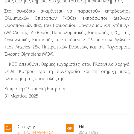
τους αθλητές σήμερα, στο χώρο του Ολυμπιακού Κινήματος.
Στο συνέδριο αναμένεται να παραστούν εκπρόσωποι
Ολυμπιακών Επιτροπών (NOCs), εκπρόσωποι Διεθνών
Ομοσπονδιών (IFs), του Παγκοσμίου Οργανισμού Αντι-ντόπινγκ
(WADA), της Διεθνούς Παραολυμπιακής Επιτροπής (IPC), της
Οργανωτικής Επιτροπής των επόμενων Ολυμπιακών Αγώνων
«Los Angeles 28», Ηπειρωτικών Ενώσεων, και της Παγκόσμιας
Ένωσης Olympians (WOA).
Η ΚΟΕ απευθύνει θερμές ευχαριστίες, στον Πλατινένιο Χορηγό
ΟΠΑΠ Κύπρου, για τη συνεργασία και τη στήριξη προς
υλοποίηση της αποστολής της.
Κυπριακή Ολυμπιακή Επιτροπή
31 Μαρτίου 2025
Category
Hits
ΕΠΙΤΡΟΠΉ ΑΘΛΗΤΏΝ
3513 TIMES