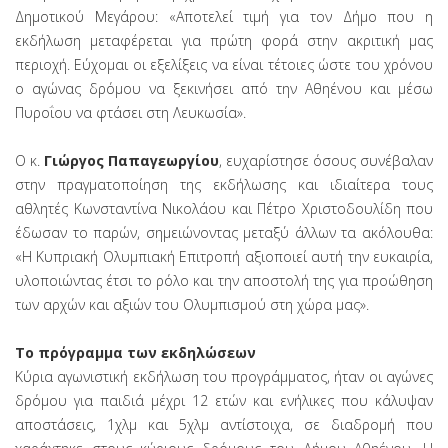
Δημοτικού Μεγάρου: «Αποτελεί τιμή για τον Δήμο που η
εκδήλωση μεταφέρεται για πρώτη φορά στην ακριτική μας
περιοχή. Εύχομαι οι εξελίξεις να είναι τέτοιες ώστε του χρόνου
ο αγώνας δρόμου να ξεκινήσει από την Αθηένου και μέσω
Πυροΐου να φτάσει στη Λευκωσία».
Ο κ.
Γιώργος Παπαγεωργίου
, ευχαρίστησε όσους συνέβαλαν
στην πραγματοποίηση της εκδήλωσης και ιδιαίτερα τους
αθλητές Κωνσταντίνα Νικολάου και Πέτρο Χριστοδουλίδη που
έδωσαν το παρών, σημειώνοντας μεταξύ άλλων τα ακόλουθα:
«Η Κυπριακή Ολυμπιακή Επιτροπή αξιοποιεί αυτή την ευκαιρία,
υλοποιώντας έτσι το ρόλο και την αποστολή της για προώθηση
των αρχών και αξιών του Ολυμπισμού στη χώρα μας».
Το πρόγραμμα των εκδηλώσεων
Κύρια αγωνιστική εκδήλωση του προγράμματος, ήταν οι αγώνες
δρόμου για παιδιά μέχρι 12 ετών και ενήλικες που κάλυψαν
αποστάσεις, 1χλμ και 5χλμ αντίστοιχα, σε διαδρομή που