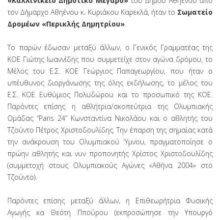
«Καλλινίκειο Δημοτικό Μέγαρο»
του Δήμου Αθηένου από
τον Δήμαρχο Αθηένου κ. Κυριάκου Καρεκλά, ήταν το
Σωματείο
Δρομέων «Περικλής Δημητρίου»
.
Το παρών έδωσαν μεταξύ άλλων, ο Γενικός Γραμματέας της
ΚΟΕ Γιώτης Ιωαννίδης που συμμετείχε στον αγώνα δρόμου, το
Μέλος του Ε.Σ. ΚΟΕ Γεώργιος Παπαγεωργίου, που ήταν ο
υπέυθυνος διοργάνωσης της όλης εκδήλωσης, το μέλος του
Ε.Σ. ΚΟΕ Ευθύμιος Πολυδώρου και το προσωπικό της ΚΟΕ.
Παρόντες επίσης η αθλήτρια/σκοπεύτρια της Ολυμπιακής
Ομάδας “Paris 24” Κωνσταντίνα Νικολάου και ο αθλητής του
Τζούντο Πέτρος Χριστοδουλίδης. Την έπαρση της σημαίας κατά
την ανάκρουση του Ολυμπιακού Ύμνου, πραγματοποίησε ο
πρώην αθλητής και νυν προπονητής Χρίστος Χριστοδουλίδης
(συμμετοχή στους Ολυμπιακούς Αγώνες «Αθήνα 2004» στο
Τζούντο).
Παρόντες επίσης μεταξύ άλλων, η Επιθεωρήτρια Φυσικής
Αγωγής κα Θεότη Ππούρου (εκπροσώπησε την Υπουργό