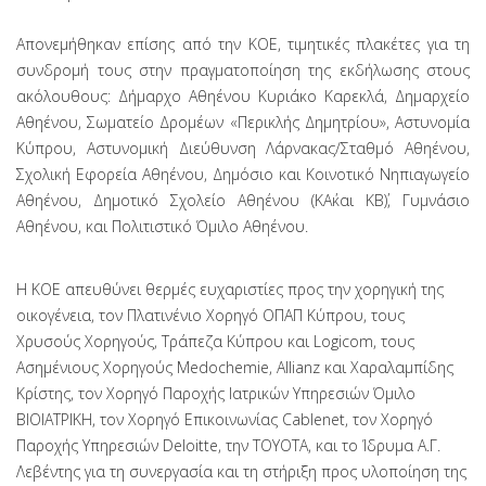
Απονεμήθηκαν επίσης από την ΚΟΕ, τιμητικές πλακέτες για τη
συνδρομή τους στην πραγματοποίηση της εκδήλωσης στους
ακόλουθους: Δήμαρχο Αθηένου Κυριάκο Καρεκλά, Δημαρχείο
Αθηένου, Σωματείο Δρομέων «Περικλής Δημητρίου», Αστυνομία
Κύπρου, Αστυνομική Διεύθυνση Λάρνακας/Σταθμό Αθηένου,
Σχολική Εφορεία Αθηένου, Δημόσιο και Κοινοτικό Νηπιαγωγείο
Αθηένου, Δημοτικό Σχολείο Αθηένου (ΚΑ΄και ΚΒ΄), Γυμνάσιο
Αθηένου, και Πολιτιστικό Όμιλο Αθηένου.
Η ΚΟΕ απευθύνει θερμές ευχαριστίες προς την χορηγική της
οικογένεια, τον Πλατινένιο Χορηγό ΟΠΑΠ Κύπρου, τους
Χρυσούς Χορηγούς, Τράπεζα Κύπρου και Logicom, τους
Ασημένιους Χορηγούς Medochemie, Allianz και Χαραλαμπίδης
Κρίστης, τον Χορηγό Παροχής Ιατρικών Υπηρεσιών Όμιλο
ΒΙΟΙΑΤΡΙΚΗ, τον Χορηγό Επικοινωνίας Cablenet, τον Χορηγό
Παροχής Υπηρεσιών Deloitte, την TOYOTA, και το Ίδρυμα Α.Γ.
Λεβέντης για τη συνεργασία και τη στήριξη προς υλοποίηση της