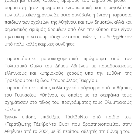
χαράχτηκε στους κύριους δρόμους του Δήμου Αθηένου. Η
συμμετοχή ήταν πραγματικά εντυπωσιακή, και η μεγαλύτερη
των τελευταίων χρόνων. Σε αυτό συνέβαλε η έντονη παρουσία
παιδιών των σχολείων της Αθηένου, και των δημοτών, αλλά και
σημαντικός αριθμός δρομέων από όλη την Κύπρο που είχαν
την ευκαιρία να συμμετάσχουν στους αγώνες που διεξήχθηκαν
υπό πολύ καλές καιρικές συνθήκες.
Παρουσιάστηκε μουσικοχορευτικό πρόγραμμα από τον
Πολιτιστικό Όμιλο του Δήμου Αθηένου με παραδοσιακούς
ελληνικούς και κυπριακούς χορούς υπό την ευθύνη της
Προέδρου του Ομίλου Σταυρούλλας Γεωργίου.
Παρουσιάστηκε επίσης καλλιτεχνικό πρόγραμμα από μαθήτριες
του Γυμνασίου Αθηένου, οι οποίες με τα στεφάνια τους
σχημάτισαν στο τέλος του προγράμματος τους Ολυμπιακούς
κύκλους.
Έγιναν επίσης επιδείξεις ΤάεΚβοΝτο από παιδιά του
«Γερατζιώτης ΤάεΚβοΝτο Club» που δραστηριοποιείται στην
Αθηένου από το 2004, με 35 περίπου αθλητές στη δύναμη του.