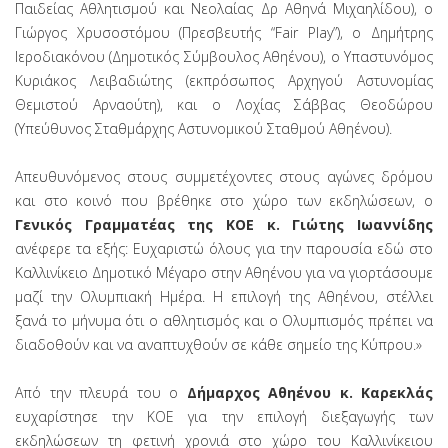
Παιδείας Αθλητισμού και Νεολαίας Δρ Αθηνά Μιχαηλίδου), ο
Γιώργος Χρυσοστόμου (Πρεσβευτής “Fair Play”), ο Δημήτρης
Ιεροδιακόνου (Δημοτικός Σύμβουλος Αθηένου), ο Υπαστυνόμος
Κυριάκος Λειβαδιώτης (εκπρόσωπος Αρχηγού Αστυνομίας
Θεμιστού Αρναούτη), και ο Λοχίας Σάββας Θεοδώρου
(Υπεύθυνος Σταθμάρχης Αστυνομικού Σταθμού Αθηένου).
Απευθυνόμενος στους συμμετέχοντες στους αγώνες δρόμου
και στο κοινό που βρέθηκε στο χώρο των εκδηλώσεων, ο
Γενικός Γραμματέας της ΚΟΕ κ. Γιώτης Ιωαννίδης
ανέφερε τα εξής: Ευχαριστώ όλους για την παρουσία εδώ στο
Καλλινίκειο Δημοτικό Μέγαρο στην Αθηένου για να γιορτάσουμε
μαζί την Ολυμπιακή Ημέρα. Η επιλογή της Αθηένου, στέλλει
ξανά το μήνυμα ότι ο αθλητισμός και ο Ολυμπισμός πρέπει να
διαδοθούν και να αναπτυχθούν σε κάθε σημείο της Κύπρου.»
Από την πλευρά του ο
Δήμαρχος Αθηένου κ. Καρεκλάς
ευχαρίστησε την ΚΟΕ για την επιλογή διεξαγωγής των
εκδηλώσεων τη φετινή χρονιά στο χώρο του Καλλινίκειου