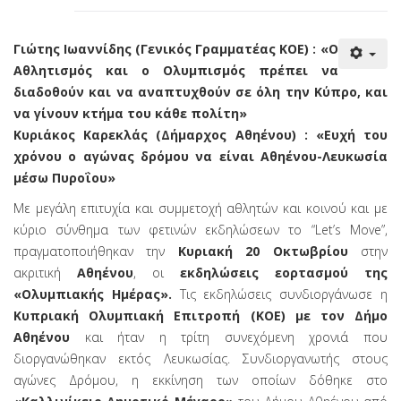
Γιώτης Ιωαννίδης (Γενικός Γραμματέας ΚΟΕ) : «Ο
Αθλητισμός και ο Ολυμπισμός πρέπει να
διαδοθούν και να αναπτυχθούν σε όλη την Κύπρο, και
να γίνουν κτήμα του κάθε πολίτη»
Κυριάκος Καρεκλάς (Δήμαρχος Αθηένου) : «Ευχή του
χρόνου ο αγώνας δρόμου να είναι Αθηένου-Λευκωσία
μέσω Πυροΐου»
Με μεγάλη επιτυχία και συμμετοχή αθλητών και κοινού και με
κύριο σύνθημα των φετινών εκδηλώσεων το “Let’s Move”,
πραγματοποιήθηκαν την
Κυριακή 20 Οκτωβρίου
στην
ακριτική
Αθηένου
, οι
εκδηλώσεις εορτασμού της
«Ολυμπιακής Ημέρας».
Τις εκδηλώσεις συνδιοργάνωσε η
Κυπριακή Ολυμπιακή Επιτροπή (ΚΟΕ) με τον Δήμο
Αθηένου
και ήταν η τρίτη συνεχόμενη χρονιά που
διοργανώθηκαν εκτός Λευκωσίας. Συνδιοργανωτής στους
αγώνες Δρόμου, η εκκίνηση των οποίων δόθηκε στο