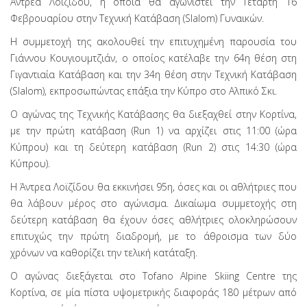
Άντρεα Λοϊζίδου, η οποία θα αγωνιστεί την Τετάρτη 16
Φεβρουαρίου στην Τεχνική Κατάβαση (Slalom) Γυναικών.
Η συμμετοχή της ακολουθεί την επιτυχημένη παρουσία του
Γιάννου Κουγιουμτζιάν, ο οποίος κατέλαβε την 64η θέση στη
Γιγαντιαία Κατάβαση και την 34η θέση στην Τεχνική Κατάβαση
(Slalom), εκπροσωπώντας επάξια την Κύπρο στο Αλπικό Σκι.
Ο αγώνας της Τεχνικής Κατάβασης θα διεξαχθεί στην Κορτίνα,
με την πρώτη κατάβαση (Run 1) να αρχίζει στις 11:00 (ώρα
Κύπρου) και τη δεύτερη κατάβαση (Run 2) στις 14:30 (ώρα
Κύπρου).
Η Άντρεα Λοϊζίδου θα εκκινήσει 95η, όσες και οι αθλήτριες που
θα λάβουν μέρος στο αγώνισμα. Δικαίωμα συμμετοχής στη
δεύτερη κατάβαση θα έχουν όσες αθλήτριες ολοκληρώσουν
επιτυχώς την πρώτη διαδρομή, με το άθροισμα των δύο
χρόνων να καθορίζει την τελική κατάταξη.
Ο αγώνας διεξάγεται στο Tofano Alpine Skiing Centre της
Κορτίνα, σε μία πίστα υψομετρικής διαφοράς 180 μέτρων από