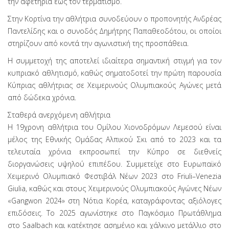
την αφετηρία έως τον τερματισμό.
Στην Κορτίνα την αθλήτρια συνοδεύουν ο προπονητής Ανδρέας
Παντελίδης και ο συνοδός Δημήτρης Παπαθεοδότου, οι οποίοι
στηρίζουν από κοντά την αγωνιστική της προσπάθεια.
Η συμμετοχή της αποτελεί ιδιαίτερα σημαντική στιγμή για τον
κυπριακό αθλητισμό, καθώς σηματοδοτεί την πρώτη παρουσία
Κύπριας αθλήτριας σε Χειμερινούς Ολυμπιακούς Αγώνες μετά
από δώδεκα χρόνια.
Σταθερά ανερχόμενη αθλήτρια
Η 19χρονη αθλήτρια του Ομίλου Χιονοδρόμων Λεμεσού είναι
μέλος της Εθνικής Ομάδας Αλπικού Σκι από το 2023 και τα
τελευταία χρόνια εκπροσωπεί την Κύπρο σε διεθνείς
διοργανώσεις υψηλού επιπέδου. Συμμετείχε στο Ευρωπαϊκό
Χειμερινό Ολυμπιακό Φεστιβάλ Νέων 2023 στο Friuli–Venezia
Giulia, καθώς και στους Χειμερινούς Ολυμπιακούς Αγώνες Νέων
«Gangwon 2024» στη Νότια Κορέα, καταγράφοντας αξιόλογες
επιδόσεις. Το 2025 αγωνίστηκε στο Παγκόσμιο Πρωτάθλημα
στο Saalbach και κατέκτησε ασημένιο και χάλκινο μετάλλιο στο