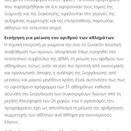
που παρατηρήθηκαν σε ό,τι αφορούσαν τους τομείς της
διαμονής και της διακίνησης, οφείλονταν στο γεγονός της
αυξημένης συμμετοχής και της επιπρόσθετης παρουσίας
αθλητών την τελευταία στιγμή.
Εισήγηση για μείωση του αριθμού των αθλημάτων
Η τεχνική επιτροπή με γνώμονα την όσο το δυνατόν ποιοτική
αναβάθμιση των αγώνων, αποφάσισε όπως εισηγηθεί στο
εκτελεστικό συμβούλιο της ΔΕΜΑ, τη μείωση του αριθμού των
αθλημάτων, ούτως ώστε να γίνει πιο προσιτή από οικονομικής
και οργανωτικής άποψης η ανάληψη της διοργάνωσης από
μεσαίου και μικρού μεγέθους κράτη. Είναι αυτονόητο πως πως
το υφιστάμενο πρόγραμμα των 31 αθλημάτων, καθιστά
αδύνατη την διοργάνωση των συγκεκριμένων Αγώνων από τη
μεγάλη πλειοψηφία των 26 χωρών, ενώ ο γιγαντισμός του
προγράμματος έχει ως αποτέλεσμα τη μείωση της αριθμητικής
συμμετοχής των αθλητών ανά άθλημα για οικονομικούς
λόγους.