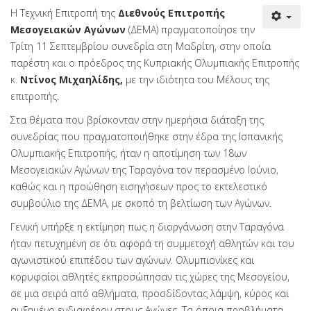
Η Τεχνική Επιτροπή της
Διεθνούς Επιτροπής
Μεσογειακών Αγώνων
(ΔΕΜΑ) πραγματοποίησε την
Τρίτη 11 Σεπτεμβρίου συνεδρία στη Μαδρίτη, στην οποία
παρέστη και ο πρόεδρος της Κυπριακής Ολυμπιακής Επιτροπής
κ.
Ντίνος Μιχαηλίδης,
με την ιδιότητα του Μέλους της
επιτροπής.
Στα θέματα που βρίσκονταν στην ημερήσια διάταξη της
συνεδρίας που πραγματοποιήθηκε στην έδρα της Ισπανικής
Ολυμπιακής Επιτροπής, ήταν η αποτίμηση των 18ων
Μεσογειακών Αγώνων της Ταραγόνα τον περασμένο Ιούνιο,
καθώς και η προώθηση εισηγήσεων προς το εκτελεστικό
συμβούλιο της ΔΕΜΑ, με σκοπό τη βελτίωση των Αγώνων.
Γενική υπήρξε η εκτίμηση πως η διοργάνωση στην Ταραγόνα
ήταν πετυχημένη σε ότι αφορά τη συμμετοχή αθλητών και του
αγωνιστικού επιπέδου των αγώνων. Ολυμπιονίκες και
κορυφαίοι αθλητές εκπροσώπησαν τις χώρες της Μεσογείου,
σε μια σειρά από αθλήματα, προσδίδοντας λάμψη, κύρος και
αυξημένο ενδιαφέρον στους Αγώνες. Τα όποια προβλήματα