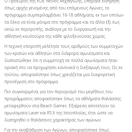
Ο Πρόεδρος της ΚΟΕ Ντίνος Μιχαηλίδης, υπέβαλε εισήγηση
όπως αρχής γενομένης από του επόμενους Αγώνες, το
πρόγραμμα συμπεριλαμβάνει 16-18 αθλήματα, εκ των οποίων
τα δέκα να είναι μόνιμα στο πρόγραμμα και τα άλλα έξι έως
οκτώ εκ περιτροπής, ανάλογα με το διοργανωτή και την
αθλητική κουλτούρα της κάθε φιλοξενούσας χώρας.
Η τεχνική επιτροπή μελέτησε τους αριθμούς των συμμετοχών
των κρατών και αθλητών στα διάφορα αγωνίσματα και
διαπιστώθηκε ότι η συμμετοχή σε πολλά αγωνίσματα ήταν
οριακή στο να προχωρήσει κανονικά η διεξαγωγή τους. Ως εκ
τούτου, αποφασίστηκε όπως χρειάζεται μια διαφορετική
προσέγγιση στο πρόγραμμα.
Πιο συγκεκριμένα, για τον περιορισμό του μεγέθους του
προγράμματος αποφασίστηκε όπως τα αθλήματα θαλάσσης
μεταφερθούν στα Beach Games. Εξαίρεση αποτελούν τα
αγωνίσματα Laser και RS:X της Ιστιοπλοΐας, έτσι ώστε να
διατηρηθεί ο θαλάσσιος χαρακτήρας των αγώνων.
Για την αναβάθμιση των Αγώνων, αποφασίστηκε όπως