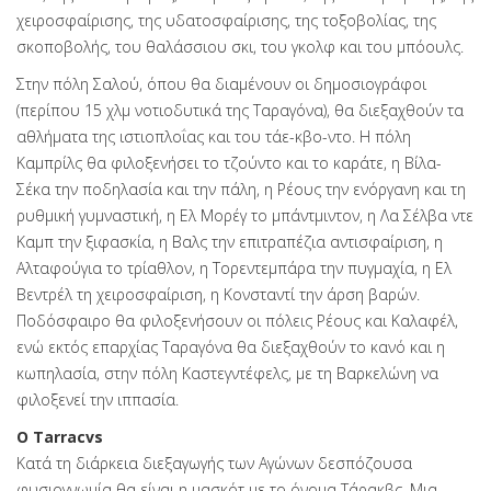
χειροσφαίρισης, της υδατοσφαίρισης, της τοξοβολίας, της
σκοποβολής, του θαλάσσιου σκι, του γκολφ και του μπόουλς.
Στην πόλη Σαλού, όπου θα διαμένουν οι δημοσιογράφοι
(περίπου 15 χλμ νοτιοδυτικά της Ταραγόνα), θα διεξαχθούν τα
αθλήματα της ιστιοπλοΐας και του τάε-κβο-ντο. Η πόλη
Καμπρίλς θα φιλοξενήσει το τζούντο και το καράτε, η Βίλα-
Σέκα την ποδηλασία και την πάλη, η Ρέους την ενόργανη και τη
ρυθμική γυμναστική, η Ελ Μορέγ το μπάντμιντον, η Λα Σέλβα ντε
Καμπ την ξιφασκία, η Βαλς την επιτραπέζια αντισφαίριση, η
Αλταφούγια το τρίαθλον, η Τορεντεμπάρα την πυγμαχία, η Ελ
Βεντρέλ τη χειροσφαίριση, η Κονσταντί την άρση βαρών.
Ποδόσφαιρο θα φιλοξενήσουν οι πόλεις Ρέους και Καλαφέλ,
ενώ εκτός επαρχίας Ταραγόνα θα διεξαχθούν το κανό και η
κωπηλασία, στην πόλη Καστεγντέφελς, με τη Βαρκελώνη να
φιλοξενεί την ιππασία.
Ο Tarracvs
Κατά τη διάρκεια διεξαγωγής των Αγώνων δεσπόζουσα
φυσιογνωμία θα είναι η μασκότ με το όνομα Τάρακβς. Μια