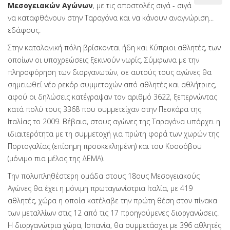
Μεσογειακών Αγώνων
, με τις αποστολές σιγά - σιγά
να καταφθάνουν στην Ταραγόνα και να κάνουν αναγνώριση...
εδάφους.
Στην καταλανική πόλη βρίσκονται ήδη και Κύπριοι αθλητές, των
οποίων οι υποχρεώσεις ξεκινούν νωρίς. Σύμφωνα με την
πληροφόρηση των διοργανωτών, σε αυτούς τους αγώνες θα
σημειωθεί νέο ρεκόρ συμμετοχών από αθλητές και αθλήτριες,
αφού οι δηλώσεις κατέγραψαν τον αριθμό 3622, ξεπερνώντας
κατά πολύ τους 3368 που συμμετείχαν στην Πεσκάρα της
Ιταλίας το 2009. Βέβαια, στους αγώνες της Ταραγόνα υπάρχει η
ιδιαιτερότητα με τη συμμετοχή για πρώτη φορά των χωρών της
Πορτογαλίας (επίσημη προσκεκλημένη) και του Κοσσόβου
(μόνιμο πια μέλος της ΔΕΜΑ).
Την πολυπληθέστερη ομάδα στους 18ους Μεσογειακούς
Αγώνες θα έχει η μόνιμη πρωταγωνίστρια Ιταλία, με 419
αθλητές, χώρα η οποία κατέλαβε την πρώτη θέση στον πίνακα
των μεταλλίων στις 12 από τις 17 προηγούμενες διοργανώσεις.
Η διοργανώτρια χώρα, Ισπανία, θα συμμετάσχει με 396 αθλητές