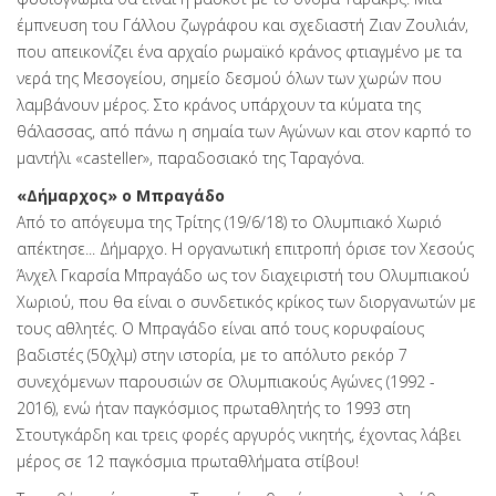
έμπνευση του Γάλλου ζωγράφου και σχεδιαστή Ζιαν Ζουλιάν,
που απεικονίζει ένα αρχαίο ρωμαϊκό κράνος φτιαγμένο με τα
νερά της Μεσογείου, σημείο δεσμού όλων των χωρών που
λαμβάνουν μέρος. Στο κράνος υπάρχουν τα κύματα της
θάλασσας, από πάνω η σημαία των Αγώνων και στον καρπό το
μαντήλι «casteller», παραδοσιακό της Ταραγόνα.
«Δήμαρχος» ο Μπραγάδο
Από το απόγευμα της Τρίτης (19/6/18) το Ολυμπιακό Χωριό
απέκτησε... Δήμαρχο. Η οργανωτική επιτροπή όρισε τον Χεσούς
Άνχελ Γκαρσία Μπραγάδο ως τον διαχειριστή του Ολυμπιακού
Χωριού, που θα είναι ο συνδετικός κρίκος των διοργανωτών με
τους αθλητές. Ο Μπραγάδο είναι από τους κορυφαίους
βαδιστές (50χλμ) στην ιστορία, με το απόλυτο ρεκόρ 7
συνεχόμενων παρουσιών σε Ολυμπιακούς Αγώνες (1992 -
2016), ενώ ήταν παγκόσμιος πρωταθλητής το 1993 στη
Στουτγκάρδη και τρεις φορές αργυρός νικητής, έχοντας λάβει
μέρος σε 12 παγκόσμια πρωταθλήματα στίβου!