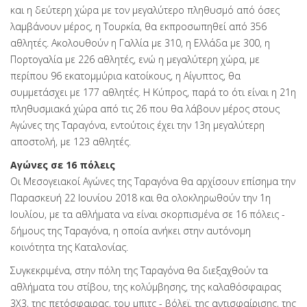
και η δεύτερη χώρα με τον μεγαλύτερο πληθυσμό από όσες
λαμβάνουν μέρος, η Τουρκία, θα εκπροσωπηθεί από 356
αθλητές. Ακολουθούν η Γαλλία με 310, η Ελλάδα με 300, η
Πορτογαλία με 226 αθλητές, ενώ η μεγαλύτερη χώρα, με
περίπου 96 εκατομμύρια κατοίκους, η Αίγυπτος, θα
συμμετάσχει με 177 αθλητές. Η Κύπρος, παρά το ότι είναι η 21η
πληθυσμιακά χώρα από τις 26 που θα λάβουν μέρος στους
Αγώνες της Ταραγόνα, εντούτοις έχει την 13η μεγαλύτερη
αποστολή, με 123 αθλητές.
Αγώνες σε 16 πόλεις
Οι Μεσογειακοί Αγώνες της Ταραγόνα θα αρχίσουν επίσημα την
Παρασκευή 22 Ιουνίου 2018 και θα ολοκληρωθούν την 1η
Ιουλίου, με τα αθλήματα να είναι σκορπισμένα σε 16 πόλεις -
δήμους της Ταραγόνα, η οποία ανήκει στην αυτόνομη
κοινότητα της Καταλονίας.
Συγκεκριμένα, στην πόλη της Ταραγόνα θα διεξαχθούν τα
αθλήματα του στίβου, της κολύμβησης, της καλαθόσφαιρας
3Χ3, της πετόσφαιρας, του μπιτς - βόλεϊ, της αντισφαίρισης, της